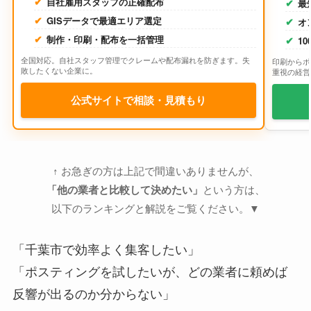
自社雇用スタッフの正確配布
最
GISデータで最適エリア選定
オ
制作・印刷・配布を一括管理
1
全国対応。自社スタッフ管理でクレームや配布漏れを防ぎます。失
印刷からポ
敗したくない企業に。
重視の経営
公式サイトで相談・見積もり
↑ お急ぎの方は上記で間違いありませんが、
「他の業者と比較して決めたい」
という方は、
以下のランキングと解説をご覧ください。▼
「千葉市で効率よく集客したい」
「ポスティングを試したいが、どの業者に頼めば
反響が出るのか分からない」