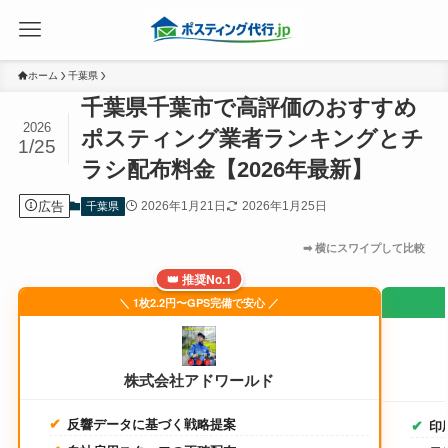
ホーム
千葉県
千葉県千葉市で高評価のおすすめ
2026
ポスティング業者ランキングとチ
1/25
ラシ配布料金【2026年最新】
広告
2026年1月21日
2026年1月25日
千葉県
👑 推奨No.1
＼ 1枚2.2円〜GPS完備で安心 ／
株式会社アドワールド
反響データに基づく戦略提案
印