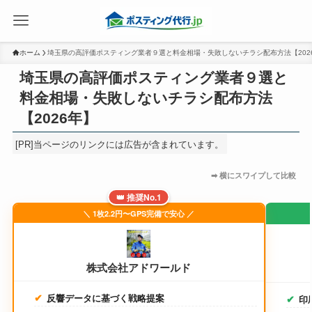
ホーム
埼玉県の高評価ポスティング業者９選と料金相場・失敗しないチラシ配布方法【202
埼玉県の高評価ポスティング業者９選と
料金相場・失敗しないチラシ配布方法
【2026年】
[PR]当ページのリンクには広告が含まれています。
👑 推奨No.1
＼ 1枚2.2円〜GPS完備で安心 ／
株式会社アドワールド
反響データに基づく戦略提案
印