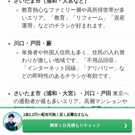
さいたま市（浦和・大宮など）
教育熱心なファミリー層や高所得世帯が多
いエリア。「教育」「リフォーム」「資産
運用」などのチラシが好まれます。
川口・戸田・蕨
単身者や外国人住民も多く、住民の入れ替
わりが激しい地域です。「不用品回収」
「インターネット回線」「デリバリー」な
どの即時性のあるチラシが有効です。
さいたま市（浦和・大宮）・川口・戸田
東京へ
の通勤者が最も多いエリア。高層マンションや
新築戸建てが多く、
30〜40代の子育てファミリ
1枚2.2円〜配布可能！安く反響出すなら
ー層
や
パワーカップル
が中心です。「教育」
「資産形成」「家事代行」などの高単価サービ
簡単１分見積もりチェック
スが動きます。