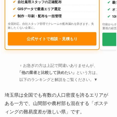
自社雇用スタッフの正確配布
最
GISデータで最適エリア選定
オ
制作・印刷・配布を一括管理
1
全国対応。自社スタッフ管理でクレームや配布漏れを防ぎます。失
印刷からポ
敗したくない企業に。
重視の経営
公式サイトで相談・見積もり
↑ お急ぎの方は上記で間違いありませんが、
「他の業者と比較して決めたい」
という方は、
以下のランキングと解説をご覧ください。▼
埼玉県は全国でも有数の人口密度を誇るエリアが
ある一方で、山間部や農村部も混在する「ポステ
ィングの難易度差が激しい県」です。