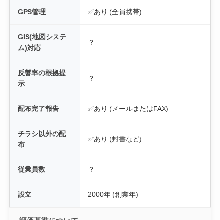
GPS管理
✅あり (全員携帯)
GIS(地図システ
？
ム)対応
反響率の根拠提
？
示
配布完了報告
✅あり (メールまたはFAX)
チラシ以外の配
✅あり (封書など)
布
従業員数
？
設立
2000年 (創業年)