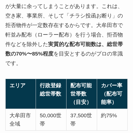
が大量に余ってしまうことがあります。これは、
空き家、事業所、そして「チラシ投函お断り」の
拒否物件が一定数存在するからです。大牟田市で
軒並み配布（ローラー配布）を行う場合、拒否物
件などを除外した
実質的な配布可能数は、総世帯
数の70%〜85%程度
を目安とするのがプロの常識
です。
エリア
行政登録
配布可能
カバー率
総世帯数
世帯数
（配布可
（目安）
能率）
大牟田市
50,000世
37,500世
約75%
全域
帯
帯