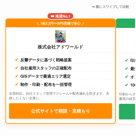
👑 推奨No.1
＼ 1枚2.2円〜GPS完備で安心 ／
株式会社アドワールド
反響データに基づく戦略提案
印
自社雇用スタッフの正確配布
最
GISデータで最適エリア選定
オ
制作・印刷・配布を一括管理
1
全国対応。自社スタッフ管理でクレームや配布漏れを防ぎます。失
印刷からポ
敗したくない企業に。
重視の経営
公式サイトで相談・見積もり