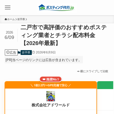
ホーム
岩手県
二戸市で高評価のおすすめポステ
2026
ィング業者とチラシ配布料金
6/09
【2026年最新】
広告
2026年6月9日
岩手県
[PR]当ページのリンクには広告が含まれています。
👑 推奨No.1
＼ 1枚2.2円〜GPS完備で安心 ／
株式会社アドワールド