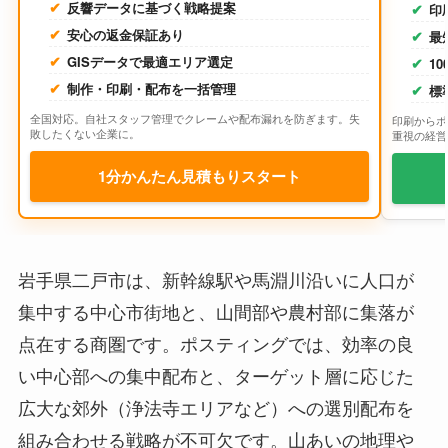
反響データに基づく戦略提案
印
安心の返金保証あり
最
GISデータで最適エリア選定
1
制作・印刷・配布を一括管理
標
全国対応。自社スタッフ管理でクレームや配布漏れを防ぎます。失
印刷からポ
敗したくない企業に。
重視の経営
1分かんたん見積もりスタート
岩手県二戸市は、新幹線駅や馬淵川沿いに人口が
集中する中心市街地と、山間部や農村部に集落が
点在する商圏です。ポスティングでは、効率の良
い中心部への集中配布と、ターゲット層に応じた
広大な郊外（浄法寺エリアなど）への選別配布を
組み合わせる戦略が不可欠です。山あいの地理や