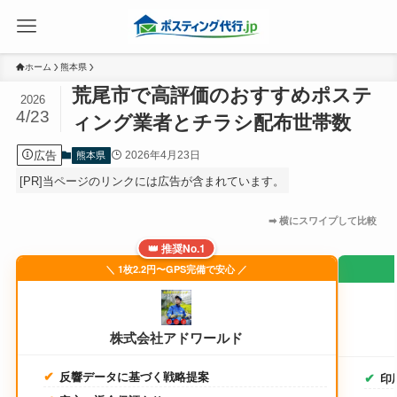
ホーム
熊本県
荒尾市で高評価のおすすめポステ
2026
4/23
ィング業者とチラシ配布世帯数
広告
2026年4月23日
熊本県
[PR]当ページのリンクには広告が含まれています。
👑 推奨No.1
＼ 1枚2.2円〜GPS完備で安心 ／
株式会社アドワールド
反響データに基づく戦略提案
印