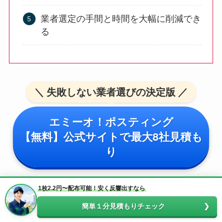
業者選定の手間と時間を大幅に削減でき
る
＼ 失敗しない業者選びの決定版 ／
エミーオ！ポスティング
【無料】公式サイトで最大8社見積も
り
1枚2.2円〜配布可能！安く反響出すなら
複数のポスティング業者を一括で比較・見積も
簡単１分見積もりチェック
りできる