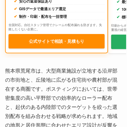
安心の返金保証あり
最
GISデータで最適エリア選定
1
制作・印刷・配布を一括管理
標
全国対応。自社スタッフ管理でクレームや配布漏れを防ぎます。失
印刷からポ
敗したくない企業に。
重視の経営
公式サイトで相談・見積もり
熊本県荒尾市は、大型商業施設が立地する沿岸部
の市街地と、丘陵地に広がる住宅街や農村部が混
在する商圏です。ポスティングにおいては、世帯
密集度の高い平野部での効率的なローラー配布
と、起伏のある内陸部でのターゲットを絞った選
別配布を組み合わせる戦略が求められます。地域
の地形と居住形態に合わせたエリア設計が反響を