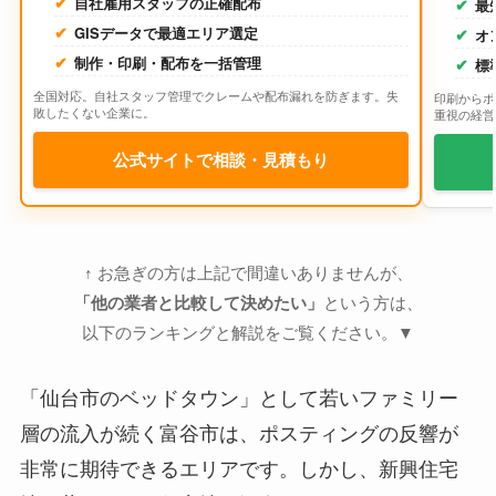
自社雇用スタッフの正確配布
最
GISデータで最適エリア選定
オ
制作・印刷・配布を一括管理
標
全国対応。自社スタッフ管理でクレームや配布漏れを防ぎます。失
印刷からポ
敗したくない企業に。
重視の経営
公式サイトで相談・見積もり
↑ お急ぎの方は上記で間違いありませんが、
「他の業者と比較して決めたい」
という方は、
以下のランキングと解説をご覧ください。▼
「仙台市のベッドタウン」として若いファミリー
層の流入が続く富谷市は、ポスティングの反響が
非常に期待できるエリアです。しかし、新興住宅