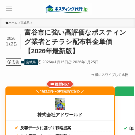
ホーム
宮城県
富谷市に強い高評価なポスティン
2026
グ業者とチラシ配布料金単価
1/25
【2026年最新版】
広告
2026年1月15日
2026年1月25日
宮城県
👑 推奨No.1
＼ 1枚2.2円〜GPS完備で安心 ／
株式会社アドワールド
反響データに基づく戦略提案
印