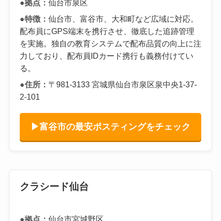
●拠点：
仙台市泉区
●特徴：
仙台市、富谷市、大和町など広域に対応。
配布員にGPS端末を携行させ、徹底した追跡管理
を実施。独自の教育システムで配布品質の向上に注
力しており、配布員IDカード携行も義務付けてい
る。
●住所：
〒981-3133 宮城県仙台市泉区泉中央1-37-
2-101
▶富谷市の最安ポスティングをチェック
クラシード仙台
●拠点：
仙台市宮城野区