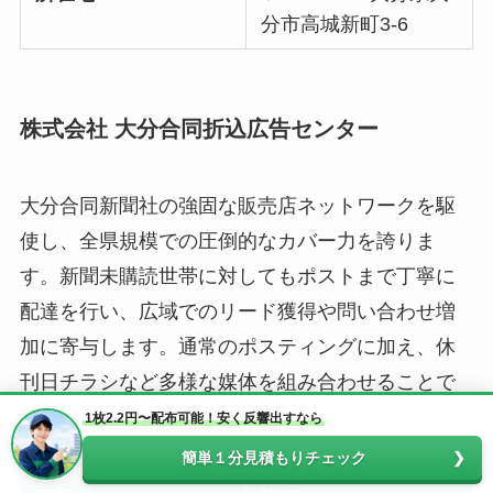
分市高城新町3-6
株式会社 大分合同折込広告センター
大分合同新聞社の強固な販売店ネットワークを駆
使し、全県規模での圧倒的なカバー力を誇りま
す。新聞未購読世帯に対してもポストまで丁寧に
配達を行い、広域でのリード獲得や問い合わせ増
加に寄与します。通常のポスティングに加え、休
刊日チラシなど多様な媒体を組み合わせることで
確実な反響率を生み出します。
1枚2.2円〜配布可能！安く反響出すなら
簡単１分見積もりチェック