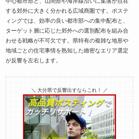
中心都市部と、山間部や海岸線沿いに集落が点在
する郊外に大きく分かれる広域商圏です。ポステ
ィングでは、効率の良い都市部への集中配布と、
ターゲット層に応じた郊外への選別配布を組み合
わせる戦略が不可欠です。県特有の複雑な地形や
地域ごとの住宅事情を熟知した緻密なエリア選定
が反響を左右します。
＼ 大分県で反響出すならこれ！ ／