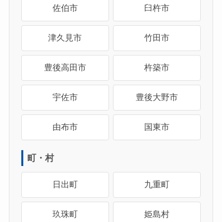
佐伯市
臼杵市
津久見市
竹田市
豊後高田市
杵築市
宇佐市
豊後大野市
由布市
国東市
町・村
日出町
九重町
玖珠町
姫島村