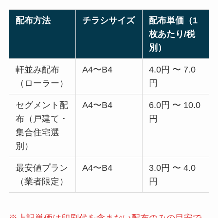
配布方法
チラシサイズ
配布単価（1
枚あたり/税
別）
軒並み配布
A4〜B4
4.0円 〜 7.0
（ローラー）
円
セグメント配
A4〜B4
6.0円 〜 10.0
布（戸建て・
円
集合住宅選
別）
最安値プラン
A4〜B4
3.0円 〜 4.0
（業者限定）
円
※上記単価は印刷代を含まない配布のみの目安で