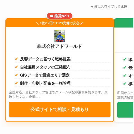
👑 推奨No.1
＼ 1枚2.2円〜GPS完備で安心 ／
株式会社アドワールド
反響データに基づく戦略提案
印
自社雇用スタッフの正確配布
最
GISデータで最適エリア選定
オ
制作・印刷・配布を一括管理
標
全国対応。自社スタッフ管理でクレームや配布漏れを防ぎます。失
印刷からポ
敗したくない企業に。
重視の経営
公式サイトで相談・見積もり