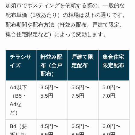
加須市でポスティングを依頼する際の、一般的な
配布単価（1枚あたり）の相場は以下の通りです。
配布期間や配布方法（軒並み配布、戸建て限定、
集合住宅限定など）によって変動します。
チラシサ
軒並み配
戸建て限
集合住宅
イズ
布（全戸
定配布
限定配布
配布）
A4以下
3.5円〜
5.5円〜
5.0円〜
（B5・
5.5円
7.5円
7.0円
A4な
ど）
B4（要
4.5円〜
6.5円〜
6.0円〜
折り加
6.5円
8.5円
8.0円