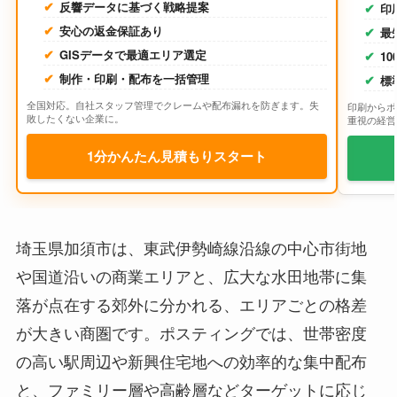
反響データに基づく戦略提案
印
安心の返金保証あり
最
GISデータで最適エリア選定
1
制作・印刷・配布を一括管理
標
全国対応。自社スタッフ管理でクレームや配布漏れを防ぎます。失
印刷からポ
敗したくない企業に。
重視の経営
1分かんたん見積もりスタート
埼玉県加須市は、東武伊勢崎線沿線の中心市街地
や国道沿いの商業エリアと、広大な水田地帯に集
落が点在する郊外に分かれる、エリアごとの格差
が大きい商圏です。ポスティングでは、世帯密度
の高い駅周辺や新興住宅地への効率的な集中配布
と、ファミリー層や高齢層などターゲットに応じ