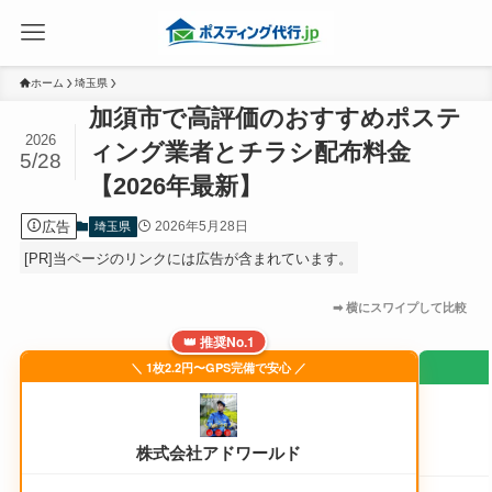
ホーム
埼玉県
加須市で高評価のおすすめポステ
2026
ィング業者とチラシ配布料金
5/28
【2026年最新】
広告
2026年5月28日
埼玉県
[PR]当ページのリンクには広告が含まれています。
👑 推奨No.1
＼ 1枚2.2円〜GPS完備で安心 ／
株式会社アドワールド