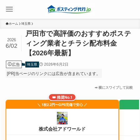
ホーム
埼玉県
戸田市で高評価のおすすめポステ
2026
ィング業者とチラシ配布料金
6/02
【2026年最新】
広告
2026年6月2日
埼玉県
[PR]当ページのリンクには広告が含まれています。
👑 推奨No.1
＼ 1枚2.2円〜GPS完備で安心 ／
株式会社アドワールド