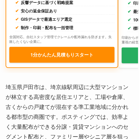
反響データに基づく戦略提案
印
安心の返金保証あり
最
GISデータで最適エリア選定
1
制作・印刷・配布を一括管理
標
全国対応。自社スタッフ管理でクレームや配布漏れを防ぎます。失
印刷からポ
敗したくない企業に。
重視の経営
1分かんたん見積もりスタート
埼玉県戸田市は、埼京線駅周辺に大型マンション
が林立する高密度な居住エリアと、工場や倉庫、
古くからの戸建てが混在する準工業地域に分かれ
る都市型の商圏です。ポスティングでは、効率よ
く大量配布ができる分譲・賃貸マンションへのセ
グメント配布と、ファミリー層やシニア層を狙っ