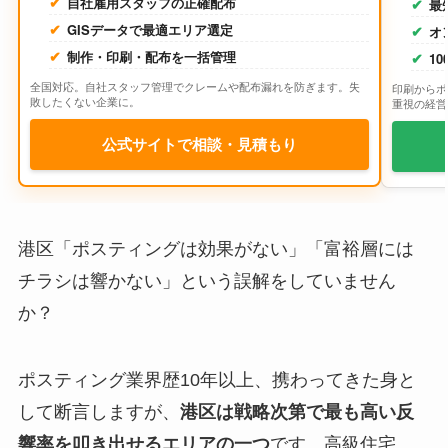
自社雇用スタッフの正確配布
最
GISデータで最適エリア選定
オ
制作・印刷・配布を一括管理
1
全国対応。自社スタッフ管理でクレームや配布漏れを防ぎます。失
印刷からポ
敗したくない企業に。
重視の経営
公式サイトで相談・見積もり
港区「ポスティングは効果がない」「富裕層には
チラシは響かない」という誤解をしていません
か？
ポスティング業界歴10年以上、携わってきた身と
して断言しますが、
港区は戦略次第で最も高い反
響率を叩き出せるエリアの一つ
です。高級住宅