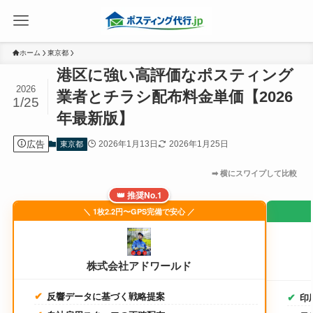
ホーム
東京都
港区に強い高評価なポスティング
2026
業者とチラシ配布料金単価【2026
1/25
年最新版】
広告
2026年1月13日
2026年1月25日
東京都
👑 推奨No.1
＼ 1枚2.2円〜GPS完備で安心 ／
株式会社アドワールド
反響データに基づく戦略提案
印