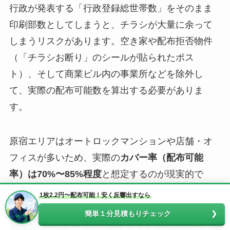
行政が発表する「行政登録総世帯数」をそのまま
印刷部数としてしまうと、チラシが大量に余って
しまうリスクがあります。空き家や配布拒否物件
（「チラシお断り」のシールが貼られたポス
ト）、そして商業ビル内の事業所などを除外し
て、実際の配布可能数を算出する必要がありま
す。
原宿エリアはオートロックマンションや店舗・オ
フィスが多いため、実際の
カバー率（配布可能
率）は70%〜85%程度
と想定するのが現実的で
す。
1枚2.2円〜配布可能！安く反響出すなら
簡単１分見積もりチェック
エリア
行政登録
配布可能
カバー率