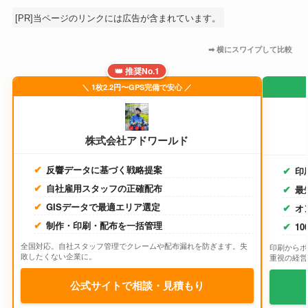
[PR]当ページのリンクには広告が含まれています。
👑 推奨No.1
＼ 1枚2.2円〜GPS完備で安心 ／
株式会社アドワールド
反響データに基づく戦略提案
印
自社雇用スタッフの正確配布
最
GISデータで最適エリア選定
オ
制作・印刷・配布を一括管理
1
全国対応。自社スタッフ管理でクレームや配布漏れを防ぎます。失
印刷からポ
敗したくない企業に。
重視の経営
公式サイトで相談・見積もり