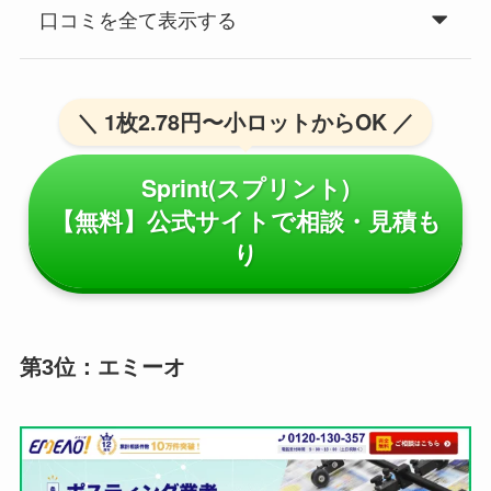
口コミを全て表示する
＼ 1枚2.78円〜小ロットからOK ／
Sprint(スプリント)
【無料】公式サイトで相談・見積も
り
第3位：エミーオ