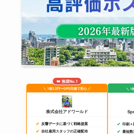
👑 推奨No.1
＼ 1枚2.2円〜GPS完備で安心 ／
＼ 1
株式会社アドワールド
Sp
反響データに基づく戦略提案
印刷＋
自社雇用スタッフの正確配布
最短数