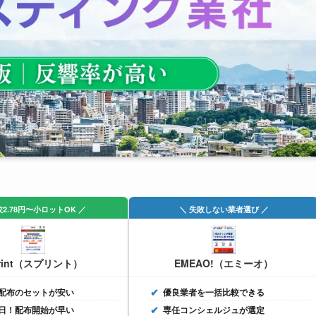
枚2.78円〜小ロットOK ／
＼ 失敗しない業者選び ／
rint（スプリント）
EMEAO!（エミーオ）
配布のセットが安い
優良業者を一括比較できる
日！配布開始が早い
専任コンシェルジュが選定