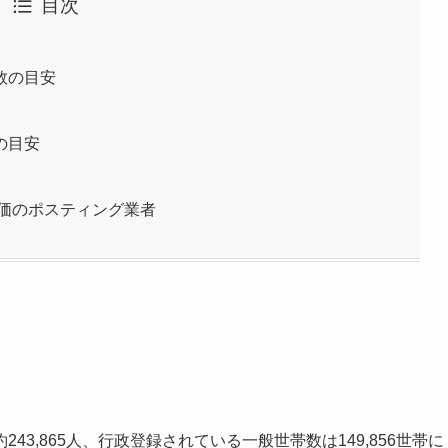
目次
数の目安
の目安
評価のポスティング業者
約243,865人
、行政登録されている一般世帯数は
149,856世帯
に