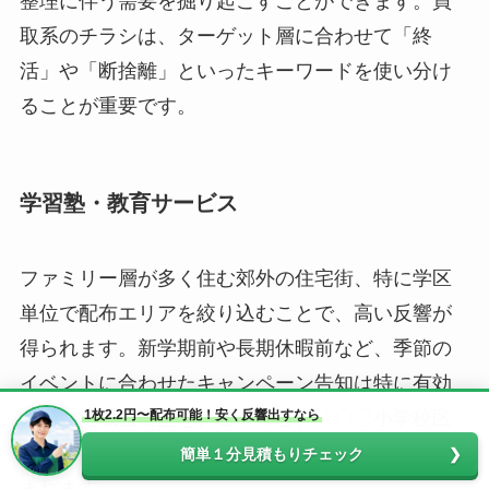
整理に伴う需要を掘り起こすことができます。買
取系のチラシは、ターゲット層に合わせて「終
活」や「断捨離」といったキーワードを使い分け
ることが重要です。
学習塾・教育サービス
ファミリー層が多く住む郊外の住宅街、特に学区
単位で配布エリアを絞り込むことで、高い反響が
得られます。新学期前や長期休暇前など、季節の
イベントに合わせたキャンペーン告知は特に有効
1枚2.2円〜配布可能！安く反響出すなら
です。地域密着型をアピールし、「〇〇小学校区
限定」といったメッセージを入れると親近感が生
簡単１分見積もりチェック
まれます。