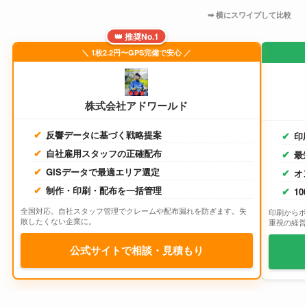
👑 推奨No.1
＼ 1枚2.2円〜GPS完備で安心 ／
株式会社アドワールド
反響データに基づく戦略提案
印
自社雇用スタッフの正確配布
最
GISデータで最適エリア選定
オ
制作・印刷・配布を一括管理
1
全国対応。自社スタッフ管理でクレームや配布漏れを防ぎます。失
印刷からポ
敗したくない企業に。
重視の経営
公式サイトで相談・見積もり