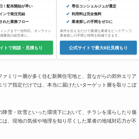
日！配布開始が早い
専任コンシェルジュが選定
インで発注完結
利用料は完全無料
された業務フロー
業者探しの手間をゼロに
ィングまで一括対応。オンライン
条件を伝えるだけで最適な業者をピックアップ。
感重視の経営者に。
業者探しの手間と時間を削減できます。
イトで相談・見積もり
公式サイトで最大8社見積もり
ファミリー層が多く住む新興住宅地と、昔ながらの郊外エリア
エリア指定だけでは、本当に届けたいターゲット層を取りこぼ
の降雪・吹雪といった環境下において、チラシを濡らしたり傷
には、現地の気候や地理を知り尽くした業者の地域対応力が不