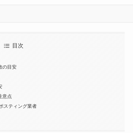
目次
数の目安
安
注意点
のポスティング業者