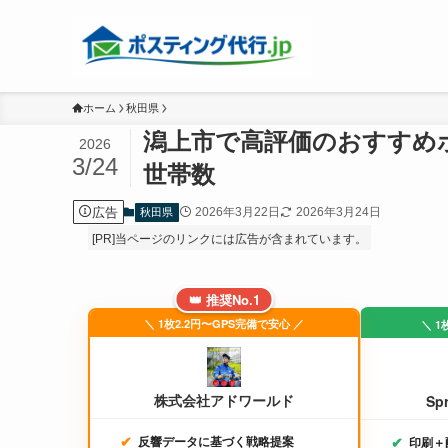
ホーム
秋田県
潟上市で高評価のおすすめ
2026
3/24
世帯数
広告
2026年3月22日
2026年3月24日
秋田県
[PR]当ページのリンクには広告が含まれています。
👑 推奨No.1
＼ 1枚2.2円〜GPS完備で安心 ／
＼ 1
株式会社アドワールド
Sp
反響データに基づく戦略提案
印刷＋