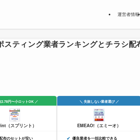
運営者情報
ポスティング業者ランキングとチラシ配
枚2.78円〜小ロットOK ／
＼ 失敗しない業者選び ／
rint（スプリント）
EMEAO!（エミーオ）
配布のセットが安い
優良業者を一括比較できる