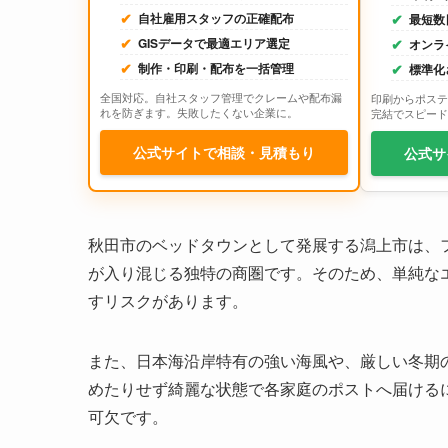
自社雇用スタッフの正確配布
最短数
GISデータで最適エリア選定
オンラ
制作・印刷・配布を一括管理
標準化
全国対応。自社スタッフ管理でクレームや配布漏
印刷からポステ
れを防ぎます。失敗したくない企業に。
完結でスピード
公式サイトで相談・見積もり
公式サ
秋田市のベッドタウンとして発展する潟上市は、
が入り混じる独特の商圏です。そのため、単純な
すリスクがあります。
また、日本海沿岸特有の強い海風や、厳しい冬期
めたりせず綺麗な状態で各家庭のポストへ届ける
可欠です。