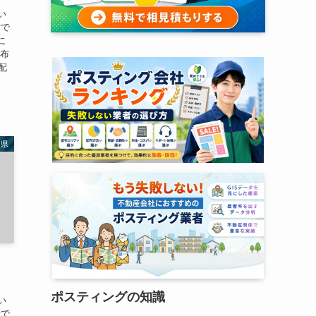
い
備で
に
配布
配
根県
！
ポスティングの知識
い
備で