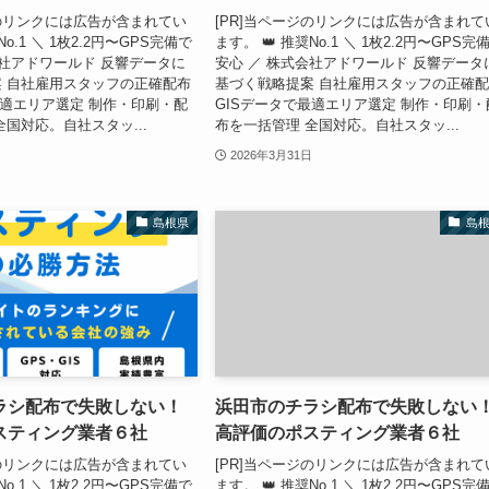
ジのリンクには広告が含まれてい
[PR]当ページのリンクには広告が含まれて
No.1 ＼ 1枚2.2円〜GPS完備で
ます。 👑 推奨No.1 ＼ 1枚2.2円〜GPS完
会社アドワールド 反響データに
安心 ／ 株式会社アドワールド 反響データ
 自社雇用スタッフの正確配布
基づく戦略提案 自社雇用スタッフの正確
最適エリア選定 制作・印刷・配
GISデータで最適エリア選定 制作・印刷・
全国対応。自社スタッ...
布を一括管理 全国対応。自社スタッ...
2026年3月31日
島根県
島
ラシ配布で失敗しない！
浜田市のチラシ配布で失敗しない
スティング業者６社
高評価のポスティング業者６社
ジのリンクには広告が含まれてい
[PR]当ページのリンクには広告が含まれて
No.1 ＼ 1枚2.2円〜GPS完備で
ます。 👑 推奨No.1 ＼ 1枚2.2円〜GPS完