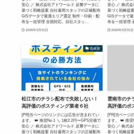
安心 ／ 株式会社アドワールド 反響データに
安心 ／ 株式
基づく戦略提案 自社雇用スタッフの正確配布
基づく戦略提案
GISデータで最適エリア選定 制作・印刷・配
GISデータで
布を一括管理 全国対応。自社スタッ...
布を一括管理 
2026年3月31日
2026年3月31日
島根県
松江市のチラシ配布で失敗しない！
雲南市のチ
高評価のポスティング業者６社
高評価のポ
[PR]当ページのリンクには広告が含まれてい
[PR]当ペー
ます。 👑 推奨No.1 ＼ 1枚2.2円〜GPS完備で
ます。 👑 推奨
安心 ／ 株式会社アドワールド 反響データに
安心 ／ 株式
基づく戦略提案 自社雇用スタッフの正確配布
基づく戦略提案