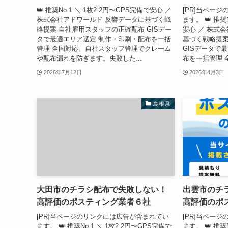
👑 推奨No.1 ＼ 1枚2.2円〜GPS完備で安心 ／
[PR]当ペー
株式会社アドワールド 反響データに基づく戦
ます。 👑 推奨
略提案 自社雇用スタッフの正確配布 GISデー
安心 ／ 株式
タで最適エリア選定 制作・印刷・配布を一括
基づく戦略提案
管理 全国対応。自社スタッフ管理でクレーム
GISデータで
や配布漏れを防ぎます。失敗した...
布を一括管理 
2026年7月12日
2026年4月3日
島根県
大田市のチラシ配布で失敗しない！
出雲市のチ
高評価のポスティング業者６社
高評価のポ
[PR]当ページのリンクには広告が含まれてい
[PR]当ペー
ます。 👑 推奨No.1 ＼ 1枚2.2円〜GPS完備で
ます。 👑 推奨