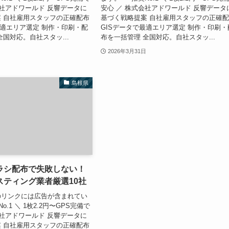
会社アドワールド 反響データに
安心 ／ 株式会社アドワールド 反響データ
 自社雇用スタッフの正確配布
基づく戦略提案 自社雇用スタッフの正確
最適エリア選定 制作・印刷・配
GISデータで最適エリア選定 制作・印刷・
全国対応。自社スタッ...
布を一括管理 全国対応。自社スタッ...
2026年3月31日
島根県
ラシ配布で失敗しない！
スティング業者厳選10社
ジのリンクには広告が含まれてい
No.1 ＼ 1枚2.2円〜GPS完備で
会社アドワールド 反響データに
 自社雇用スタッフの正確配布