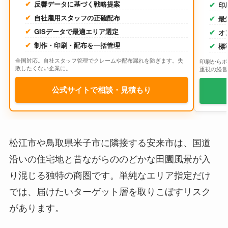
反響データに基づく戦略提案
印
自社雇用スタッフの正確配布
最
GISデータで最適エリア選定
オ
制作・印刷・配布を一括管理
標
全国対応。自社スタッフ管理でクレームや配布漏れを防ぎます。失
印刷からポ
敗したくない企業に。
重視の経営
公式サイトで相談・見積もり
松江市や鳥取県米子市に隣接する安来市は、国道
沿いの住宅地と昔ながらののどかな田園風景が入
り混じる独特の商圏です。単純なエリア指定だけ
では、届けたいターゲット層を取りこぼすリスク
があります。