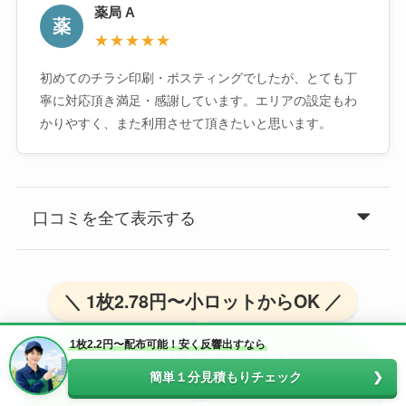
薬局 A
薬
★★★★★
初めてのチラシ印刷・ポスティングでしたが、とても丁
寧に対応頂き満足・感謝しています。エリアの設定もわ
かりやすく、また利用させて頂きたいと思います。
口コミを全て表示する
＼ 1枚2.78円〜小ロットからOK ／
1枚2.2円〜配布可能！安く反響出すなら
Sprint(スプリント)
【無料】公式サイトで相談・見積も
簡単１分見積もりチェック