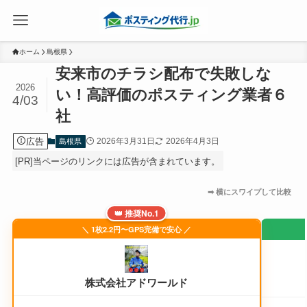
ホーム
島根県
安来市のチラシ配布で失敗しな
2026
い！高評価のポスティング業者６
4/03
社
広告
2026年3月31日
2026年4月3日
島根県
[PR]当ページのリンクには広告が含まれています。
👑 推奨No.1
＼ 1枚2.2円〜GPS完備で安心 ／
株式会社アドワールド