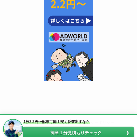
1枚2.2円〜配布可能！安く反響出すなら
運営者情報
お問い合わせ
プライバシーポリシー
簡単１分見積もりチェック
©
ポスティング代行.jp.