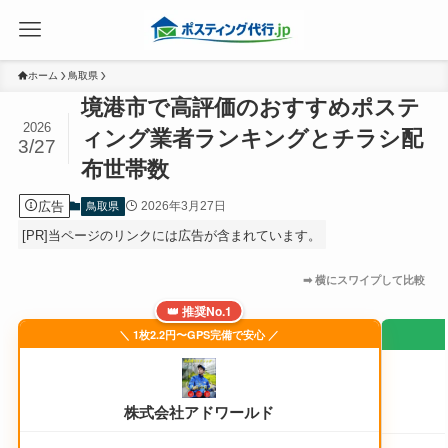
ホーム
鳥取県
境港市で高評価のおすすめポステ
2026
ィング業者ランキングとチラシ配
3/27
布世帯数
広告
2026年3月27日
鳥取県
[PR]当ページのリンクには広告が含まれています。
👑 推奨No.1
＼ 1枚2.2円〜GPS完備で安心 ／
株式会社アドワールド