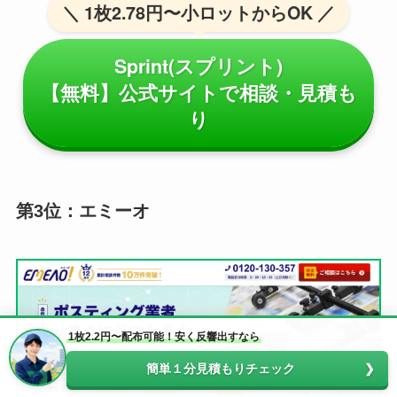
＼ 1枚2.78円〜小ロットからOK ／
Sprint(スプリント)
【無料】公式サイトで相談・見積も
り
第3位：エミーオ
1枚2.2円〜配布可能！安く反響出すなら
簡単１分見積もりチェック