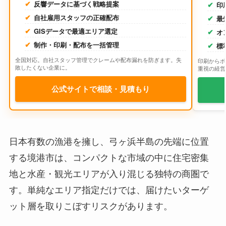
反響データに基づく戦略提案
印
自社雇用スタッフの正確配布
最
GISデータで最適エリア選定
オ
制作・印刷・配布を一括管理
標
全国対応。自社スタッフ管理でクレームや配布漏れを防ぎます。失
印刷からポ
敗したくない企業に。
重視の経営
公式サイトで相談・見積もり
日本有数の漁港を擁し、弓ヶ浜半島の先端に位置
する境港市は、コンパクトな市域の中に住宅密集
地と水産・観光エリアが入り混じる独特の商圏で
す。単純なエリア指定だけでは、届けたいターゲ
ット層を取りこぼすリスクがあります。