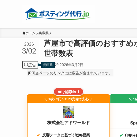
ホーム
兵庫県
芦屋市で高評価のおすすめ
2026
3/02
世帯数表
広告
2026年3月2日
兵庫県
[PR]当ページのリンクには広告が含まれています。
👑 推奨No.1
＼ 1枚2.2円〜GPS完備で安心 ／
＼ 1
株式会社アドワールド
Sp
反響データに基づく戦略提案
印刷＋