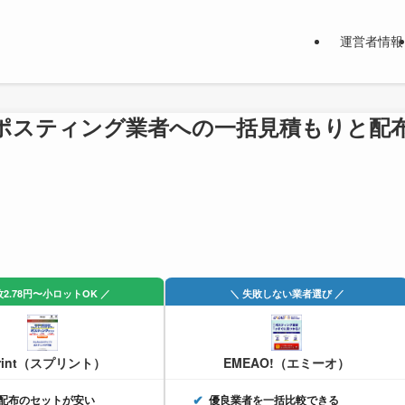
運営者情報
ポスティング業者への一括見積もりと配
枚2.78円〜小ロットOK ／
＼ 失敗しない業者選び ／
rint（スプリント）
EMEAO!（エミーオ）
配布のセットが安い
優良業者を一括比較できる