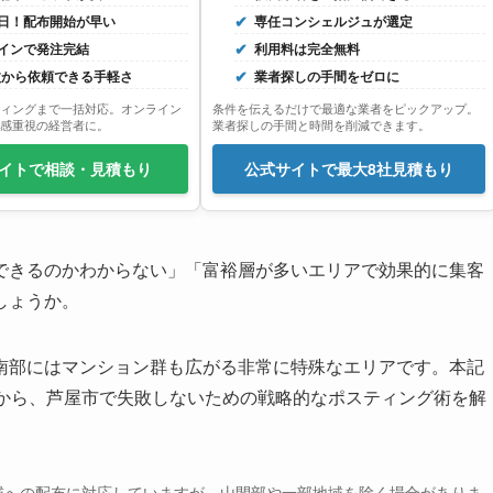
日！配布開始が早い
専任コンシェルジュが選定
インで発注完結
利用料は完全無料
0枚から依頼できる手軽さ
業者探しの手間をゼロに
ィングまで一括対応。オンライン
条件を伝えるだけで最適な業者をピックアップ。
感重視の経営者に。
業者探しの手間と時間を削減できます。
イトで相談・見積もり
公式サイトで最大8社見積もり
できるのかわからない」「富裕層が多いエリアで効果的に集客
しょうか。
南部にはマンション群も広がる非常に特殊なエリアです。本記
験から、芦屋市で失敗しないための戦略的なポスティング術を解