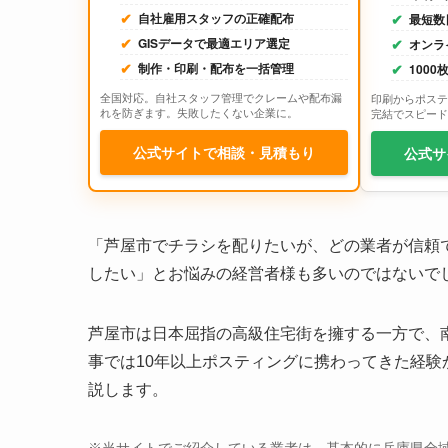
自社雇用スタッフの正確配布
最短数
GISデータで最適エリア選定
オンラ
制作・印刷・配布を一括管理
100
全国対応。自社スタッフ管理でクレームや配布漏
印刷からポステ
れを防ぎます。失敗したくない企業に。
完結でスピード
公式サイトで相談・見積もり
公式サ
「芦屋市でチラシを配りたいが、どの業者が信頼
したい」とお悩みの経営者様も多いのではないで
芦屋市は日本屈指の高級住宅街を擁する一方で、
事では10年以上ポスティングに携わってきた経
説します。