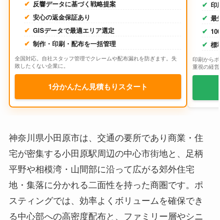
反響データに基づく戦略提案
印
安心の返金保証あり
最
GISデータで最適エリア選定
1
制作・印刷・配布を一括管理
標
全国対応。自社スタッフ管理でクレームや配布漏れを防ぎます。失
印刷からポ
敗したくない企業に。
重視の経営
1分かんたん見積もりスタート
神奈川県小田原市は、交通の要所であり商業・住
宅が密集する小田原駅周辺の中心市街地と、足柄
平野や相模湾・山間部に沿って広がる郊外住宅
地・集落に分かれる二面性を持った商圏です。ポ
スティングでは、効率よくボリュームを確保でき
る中心部への高密度配布と、ファミリー層やシニ