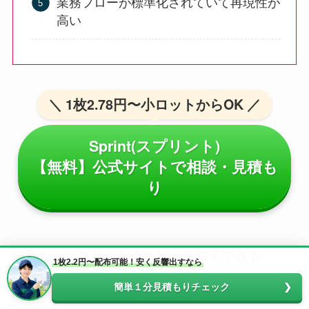
業務フローが標準化されていて再現性が
高い
＼ 1枚2.78円〜小ロットからOK ／
Sprint(スプリント)
【無料】公式サイトで相談・見積も
り
印刷からポスティングまで一括対応できる
1枚2.2円〜配布可能！安く反響出すなら
簡単１分見積もりチェック
スプリント
は印刷からポスティングまでを一括で