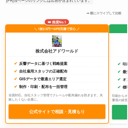
[PR]当ページのリンクには広告が含まれています。
👑 推奨No.1
＼ 1枚2.5円〜GPS完備で安心 ／
株式会社アドワールド
反響データに基づく戦略提案
印
自社雇用スタッフの正確配布
最
GISデータで最適エリア選定
オ
制作・印刷・配布を一括管理
標
全国対応。自社スタッフ管理でクレームや配布漏れを防ぎます。失
印刷からポ
敗したくない企業に。
重視の経営
公式サイトで相談・見積もり