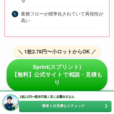
る
業務フローが標準化されていて再現性が
高い
＼ 1枚2.78円〜小ロットからOK ／
Sprint(スプリント)
【無料】公式サイトで相談・見積も
り
1枚2.2円〜配布可能！安く反響出すなら
簡単１分見積もりチェック
印刷からポスティングまで一括対応できる