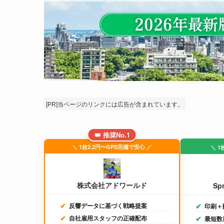
[PR]当ページのリンクには広告が含まれています。
👑 推奨No.1
＼ 1枚2.2円〜GPS完備で安心 ／
＼ 1
株式会社アドワールド
Sp
反響データに基づく戦略提案
印刷＋
自社雇用スタッフの正確配布
最短数