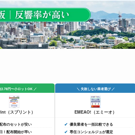
枚2.78円〜小ロットOK ／
＼ 失敗しない業者選び ／
rint（スプリント）
EMEAO!（エミーオ）
配布のセットが安い
優良業者を一括比較できる
日！配布開始が早い
専任コンシェルジュが選定