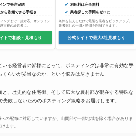
インで発注完結
利用料は完全無料
0枚から依頼できる手軽さ
業者探しの手間をゼロに
ィングまで一括対応。オンライン
条件を伝えるだけで最適な業者をピックアップ。
感重視の経営者に。
業者探しの手間と時間を削減できます。
イトで相談・見積もり
公式サイトで最大8社見積もり
ている経営者の皆様にとって、ポスティングは非常に有効な手
らくらいが妥当なのか」という悩みは尽きません。
面と、歴史的な住宅街、そして広大な農村部が混在する特殊な
県で失敗しないためのポスティング線略をお届けします。
域への配布に対応していますが、山間部や一部地域を除く場合がありま
だけます。