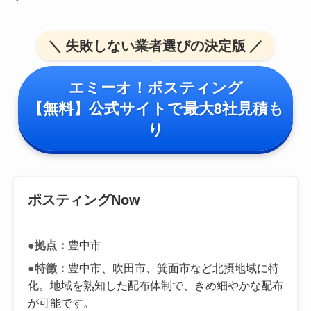
＼ 失敗しない業者選びの決定版 ／
エミーオ！ポスティング
【無料】公式サイトで最大8社見積も
り
ポスティングNow
●拠点：
豊中市
●特徴：
豊中市、吹田市、箕面市など北摂地域に特
化。地域を熟知した配布体制で、きめ細やかな配布
が可能です。