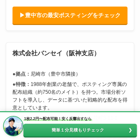
▶豊中市の最安ポスティングをチェック
株式会社バンセイ（阪神支店）
●拠点：
尼崎市（豊中市隣接）
●特徴：
1988年創業の老舗で、ポスティング専属の
配布組織（約750名のメイト）を持つ。市場分析ソ
フトを導入し、データに基づいた戦略的な配布を得
意としています。
●住所：
〒661-0025 兵庫県尼崎市立花町3-11-1
1枚2.2円〜配布可能！安く反響出すなら
簡単１分見積もりチェック
▶豊中市の最安ポスティングをチェック