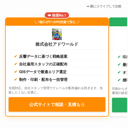
👑 推奨No.1
＼ 1枚2.2円〜GPS完備で安心 ／
株式会社アドワールド
反響データに基づく戦略提案
印
自社雇用スタッフの正確配布
最
GISデータで最適エリア選定
オ
制作・印刷・配布を一括管理
標
全国対応。自社スタッフ管理でクレームや配布漏れを防ぎます。失
印刷からポ
敗したくない企業に。
重視の経営
公式サイトで相談・見積もり