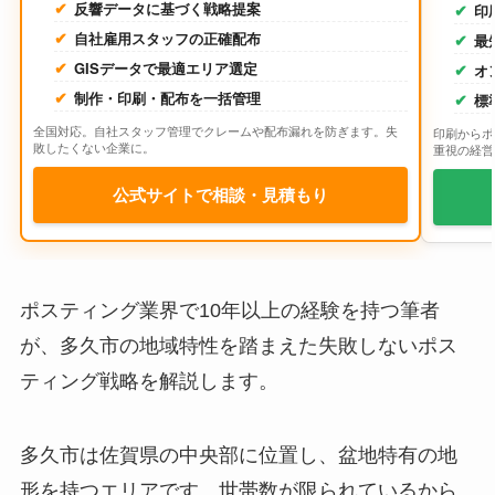
反響データに基づく戦略提案
印
自社雇用スタッフの正確配布
最
GISデータで最適エリア選定
オ
制作・印刷・配布を一括管理
標
全国対応。自社スタッフ管理でクレームや配布漏れを防ぎます。失
印刷からポ
敗したくない企業に。
重視の経営
公式サイトで相談・見積もり
ポスティング業界で10年以上の経験を持つ筆者
が、多久市の地域特性を踏まえた失敗しないポス
ティング戦略を解説します。
多久市は佐賀県の中央部に位置し、盆地特有の地
形を持つエリアです。世帯数が限られているから