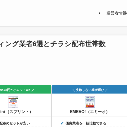
運営者情報
ィング業者6選とチラシ配布世帯数
枚2.78円〜小ロットOK ／
＼ 失敗しない業者選び ／
rint（スプリント）
EMEAO!（エミーオ）
配布のセットが安い
優良業者を一括比較できる