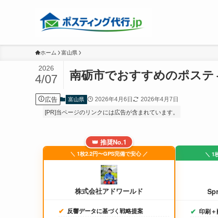
ホーム
富山県
2026
南砺市でおすすめのポステ
4/07
広告
2026年4月6日
2026年4月7日
富山県
[PR]当ページのリンクには広告が含まれています。
👑 推奨No.1
＼ 1枚2.2円〜GPS完備で安心 ／
＼ 1
株式会社アドワールド
Sp
反響データに基づく戦略提案
印刷＋