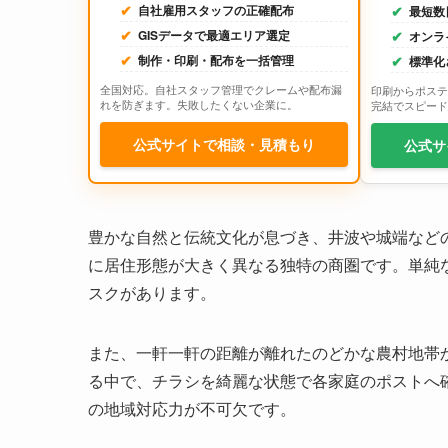
自社雇用スタッフの正確配布
最短数
GISデータで最適エリア選定
オンラ
制作・印刷・配布を一括管理
標準化
全国対応。自社スタッフ管理でクレームや配布漏
印刷からポステ
れを防ぎます。失敗したくない企業に。
完結でスピード
公式サイトで相談・見積もり
公式サ
豊かな自然と伝統文化が息づき、井波や城端など
に居住形態が大きく異なる独特の商圏です。単純
スクがあります。
また、一軒一軒の距離が離れたのどかな農村地帯
る中で、チラシを綺麗な状態で各家庭のポストへ
の地域対応力が不可欠です。