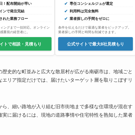
日！配布開始が早い
専任コンシェルジュが選定
インで発注完結
利用料は完全無料
された業務フロー
業者探しの手間をゼロに
ィングまで一括対応。オンライン
条件を伝えるだけで最適な業者をピックアップ。
感重視の経営者に。
業者探しの手間と時間を削減できます。
イトで相談・見積もり
公式サイトで最大8社見積もり
の歴史的な町並みと広大な散居村が広がる南砺市は、地域ごと
なエリア指定だけでは、届けたいターゲット層を取りこぼすリ
から、細い路地が入り組む旧市街地まで多様な住環境が混在す
確実に届けるには、現地の道路事情や住宅特性を熟知した業者