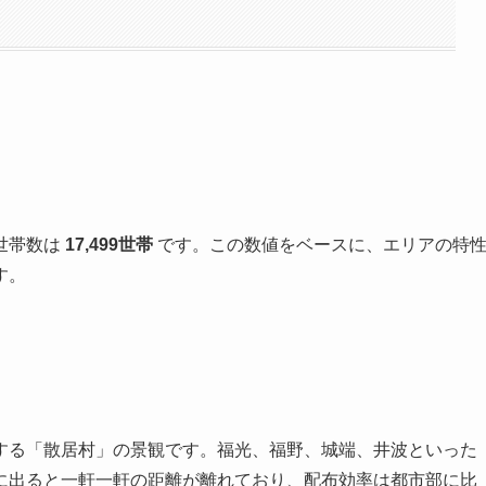
世帯数は
17,499世帯
です。この数値をベースに、エリアの特
す。
する「散居村」の景観です。福光、福野、城端、井波といった
に出ると一軒一軒の距離が離れており、配布効率は都市部に比