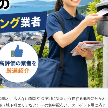
街地と、広大な山間部や沿岸部に集落が点在する郊外に分かれ
部（城下町エリアなど）への集中配布と、ターゲット層に応じ