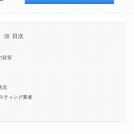
目次
の目安
意点
ポスティング業者