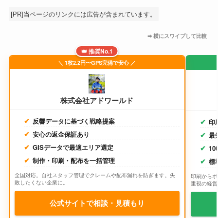
[PR]当ページのリンクには広告が含まれています。
👑 推奨No.1
＼ 1枚2.2円〜GPS完備で安心 ／
株式会社アドワールド
反響データに基づく戦略提案
印
安心の返金保証あり
最
GISデータで最適エリア選定
1
制作・印刷・配布を一括管理
標
全国対応。自社スタッフ管理でクレームや配布漏れを防ぎます。失
印刷からポ
敗したくない企業に。
重視の経営
公式サイトで相談・見積もり