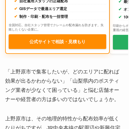
自社雇用スタッフの正確配布
最
GISデータで最適エリア選定
オ
制作・印刷・配布を一括管理
1
全国対応。自社スタッフ管理でクレームや配布漏れを防ぎます。失
印刷からポ
敗したくない企業に。
重視の経営
公式サイトで相談・見積もり
「上野原市で集客したいが、どのエリアに配れば
効果が出るかわからない」「山梨県内のポスティ
ング業者が少なくて困っている」と悩む店舗オー
ナーや経営者の方は多いのではないでしょうか。
上野原市は、その地理的特性から配布効率が低く
なりがちですが、JR中央本線の駅周辺や新興住宅