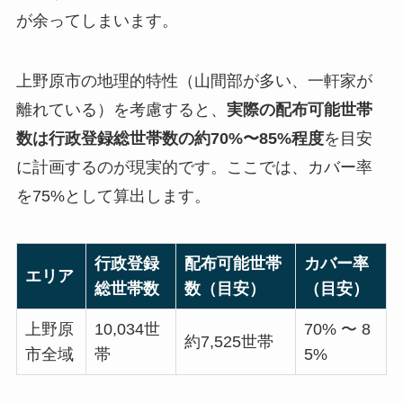
が余ってしまいます。
上野原市の地理的特性（山間部が多い、一軒家が
離れている）を考慮すると、
実際の配布可能世帯
数は行政登録総世帯数の約70%〜85%程度
を目安
に計画するのが現実的です。ここでは、カバー率
を75%として算出します。
行政登録
配布可能世帯
カバー率
エリア
総世帯数
数（目安）
（目安）
上野原
10,034世
70% 〜 8
約7,525世帯
市全域
帯
5%