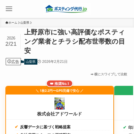
ホーム
山梨県
上野原市に強い高評価なポスティ
2026
ング業者とチラシ配布世帯数の目
2/21
安
広告
2026年2月21日
山梨県
👑 推奨No.1
＼ 1枚2.2円〜GPS完備で安心 ／
株式会社アドワールド
反響データに基づく戦略提案
印