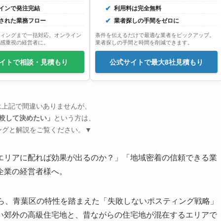
インで発注完結
利用料は完全無料
された業務フロー
業者探しの手間をゼロに
ィングまで一括対応。オンライン
条件を伝えるだけで最適な業者をピックアップ。
感重視の経営者に。
業者探しの手間と時間を削減できます。
イトで相談・見積もり
公式サイトで最大8社見積もり
は上記で間違いありませんが、
較して決めたい」
という方は、
ングと解説をご覧ください。▼
エリアに配れば効果が出るのか？」「地域密着の信頼できる業
企業の経営者様へ。
から、青葉区の特性を踏まえた「失敗しないポスティング戦略」
い郊外の高級住宅地と、昔ながらの住宅地が混在するエリアで