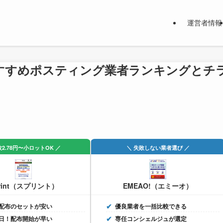
運営者情報
すすめポスティング業者ランキングとチ
枚2.78円〜小ロットOK ／
＼ 失敗しない業者選び ／
rint（スプリント）
EMEAO!（エミーオ）
配布のセットが安い
優良業者を一括比較できる
日！配布開始が早い
専任コンシェルジュが選定