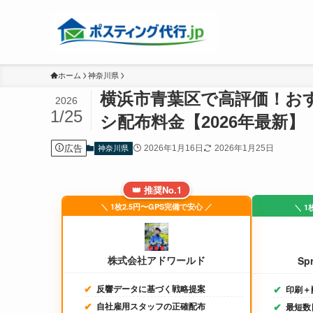
ホーム
神奈川県
横浜市青葉区で高評価！お
2026
1/25
シ配布料金【2026年最新】
広告
2026年1月16日
2026年1月25日
神奈川県
👑 推奨No.1
＼ 1枚2.5円〜GPS完備で安心 ／
＼ 1
株式会社アドワールド
Sp
反響データに基づく戦略提案
印刷＋
自社雇用スタッフの正確配布
最短数