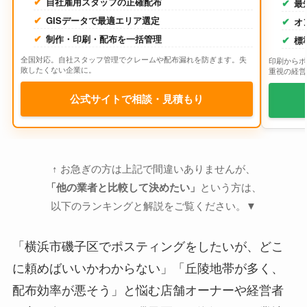
自社雇用スタッフの正確配布
最
GISデータで最適エリア選定
オ
制作・印刷・配布を一括管理
標
全国対応。自社スタッフ管理でクレームや配布漏れを防ぎます。失
印刷からポ
敗したくない企業に。
重視の経営
公式サイトで相談・見積もり
↑ お急ぎの方は上記で間違いありませんが、
「他の業者と比較して決めたい」
という方は、
以下のランキングと解説をご覧ください。▼
「横浜市磯子区でポスティングをしたいが、どこ
に頼めばいいかわからない」「丘陵地帯が多く、
配布効率が悪そう」と悩む店舗オーナーや経営者