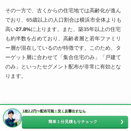
その一方で、古くからの住宅地では高齢化が進ん
でおり、65歳以上の人口割合は横浜市全体よりも
高い
27.8%
に上ります。また、築35年以上の住宅
も約半数を占めており、高齢者層と若年ファミリ
ー層が混在しているのが特徴です。このため、タ
ーゲット層に合わせて「集合住宅のみ」「戸建て
のみ」といったセグメント配布が非常に有効とな
ります。
横浜市磯子区でポスティングが有効な業種
1枚2.2円〜配布可能！安く反響出すなら
簡単１分見積もりチェック