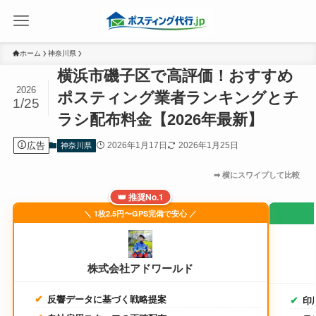
ホーム
神奈川県
横浜市磯子区で高評価！おすすめ
2026
ポスティング業者ランキングとチ
1/25
ラシ配布料金【2026年最新】
広告
2026年1月17日
2026年1月25日
神奈川県
👑 推奨No.1
＼ 1枚2.5円〜GPS完備で安心 ／
株式会社アドワールド
反響データに基づく戦略提案
印