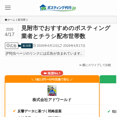
ホーム
新潟県
見附市でおすすめのポスティング
2026
4/17
業者とチラシ配布世帯数
広告
2026年4月12日
2026年4月17日
新潟県
[PR]当ページのリンクには広告が含まれています。
👑 推奨No.1
＼ 1枚2.2円〜GPS完備で安心 ／
株式会社アドワールド
反響データに基づく戦略提案
印