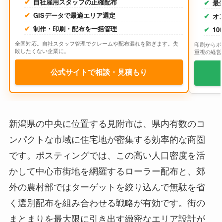
自社雇用スタッフの正確配布
最
GISデータで最適エリア選定
オ
制作・印刷・配布を一括管理
1
全国対応。自社スタッフ管理でクレームや配布漏れを防ぎます。失
印刷からポ
敗したくない企業に。
重視の経営
公式サイトで相談・見積もり
新潟県の中央に位置する見附市は、県内有数のコ
ンパクトな市域に住宅地が密集する効率的な商圏
です。ポスティングでは、この高い人口密度を活
かして中心市街地を網羅するローラー配布と、郊
外の農村部ではターゲットを絞り込んで無駄を省
く選別配布を組み合わせる戦略が有効です。街の
まとまりを最大限に引き出す緻密なエリア設計が