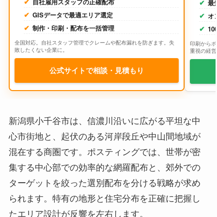
自社雇用スタッフの正確配布
最
GISデータで最適エリア選定
オ
制作・印刷・配布を一括管理
1
全国対応。自社スタッフ管理でクレームや配布漏れを防ぎます。失
印刷からポ
敗したくない企業に。
重視の経営
公式サイトで相談・見積もり
新潟県小千谷市は、信濃川沿いに広がる平坦な中
心市街地と、起伏のある河岸段丘や中山間地域が
混在する商圏です。ポスティングでは、世帯が密
集する中心部での効率的な網羅配布と、郊外での
ターゲットを絞った選別配布を分ける戦略が求め
られます。特有の地形と住宅分布を正確に把握し
たエリア設計が反響を左右します。