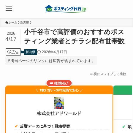
ホーム
新潟県
小千谷市で高評価のおすすめポス
2026
4/17
ティング業者とチラシ配布世帯数
広告
2026年4月17日
新潟県
[PR]当ページのリンクには広告が含まれています。
👑 推奨No.1
＼ 1枚2.2円〜GPS完備で安心 ／
株式会社アドワールド
反響データに基づく戦略提案
印