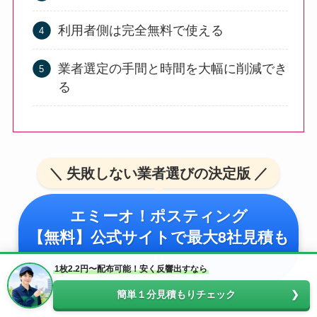
利用者側は完全無料で使える
業者選定の手間と時間を大幅に削減でき
る
＼ 失敗しない業者選びの決定版 ／
エミーオ！ポスティング
【無料】公式サイトで最大8社見積も
り
1枚2.2円〜配布可能！安く反響出すなら
簡単１分見積もりチェック