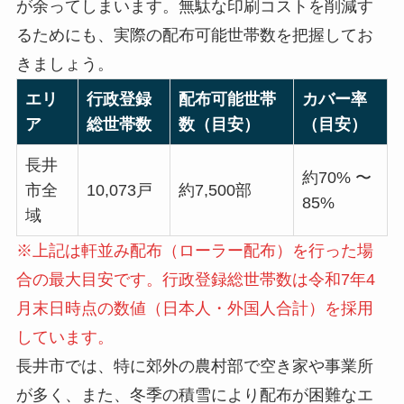
が余ってしまいます。無駄な印刷コストを削減す
るためにも、実際の配布可能世帯数を把握してお
きましょう。
エリ
行政登録
配布可能世帯
カバー率
ア
総世帯数
数（目安）
（目安）
長井
約70% 〜
市全
10,073戸
約7,500部
85%
域
※上記は軒並み配布（ローラー配布）を行った場
合の最大目安です。行政登録総世帯数は令和7年4
月末日時点の数値（日本人・外国人合計）を採用
しています。
長井市では、特に郊外の農村部で空き家や事業所
が多く、また、冬季の積雪により配布が困難なエ