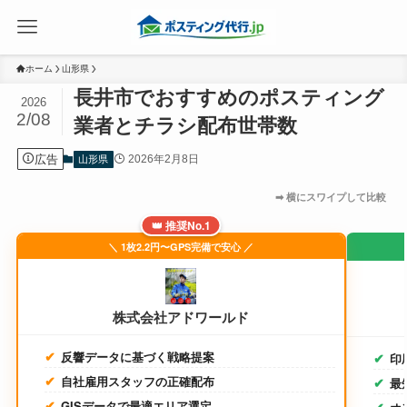
ホーム
山形県
長井市でおすすめのポスティング
2026
2/08
業者とチラシ配布世帯数
広告
2026年2月8日
山形県
👑 推奨No.1
＼ 1枚2.2円〜GPS完備で安心 ／
株式会社アドワールド
反響データに基づく戦略提案
印
自社雇用スタッフの正確配布
最
GISデータで最適エリア選定