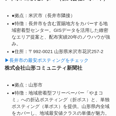
●拠点：
米沢市（長井市隣接）
●特徴：
長井市を含む置賜地方をカバーする地
域密着型センター。GISデータを活用した緻密
なエリア提案と、配布実績20年のノウハウが強
み。
●住所：
〒992-0021 山形県米沢市花沢257-2
▶長井市の最安ポスティングをチェック
株式会社山形コミュニティ新聞社
●拠点：
山形市
●特徴：
地域密着型フリーペーパー「やまコ
ミ」への折込ポスティング（折ポス）と、単独
ポスティング（単ポス）を提供。山形県内全域
をカバーし、地域最安値クラスの単価が魅力。