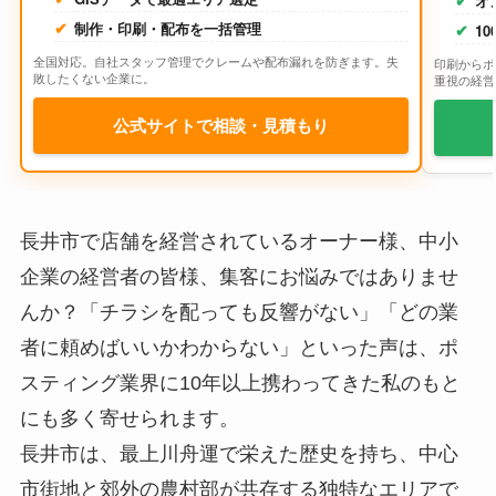
オ
制作・印刷・配布を一括管理
1
全国対応。自社スタッフ管理でクレームや配布漏れを防ぎます。失
印刷からポ
敗したくない企業に。
重視の経営
公式サイトで相談・見積もり
長井市で店舗を経営されているオーナー様、中小
企業の経営者の皆様、集客にお悩みではありませ
んか？「チラシを配っても反響がない」「どの業
者に頼めばいいかわからない」といった声は、ポ
スティング業界に10年以上携わってきた私のもと
にも多く寄せられます。
長井市は、最上川舟運で栄えた歴史を持ち、中心
市街地と郊外の農村部が共存する独特なエリアで