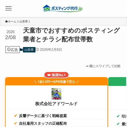
ホーム
山形県
天童市でおすすめのポスティング
2026
2/08
業者とチラシ配布世帯数
広告
2026年2月8日
山形県
👑 推奨No.1
＼ 1枚2.2円〜GPS完備で安心 ／
株式会社アドワールド
反響データに基づく戦略提案
印
自社雇用スタッフの正確配布
最