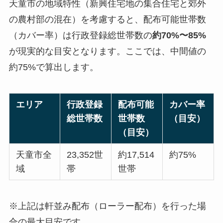
天童市の地域特性（新興住宅地の集合住宅と郊外
の農村部の混在）を考慮すると、配布可能世帯数
（カバー率）は行政登録総世帯数の
約70%〜85%
が現実的な目安となります。ここでは、中間値の
約75%で算出します。
エリア
行政登録
配布可能
カバー率
総世帯数
世帯数
（目安）
（目安）
天童市全
23,352世
約17,514
約75%
域
帯
世帯
※上記は軒並み配布（ローラー配布）を行った場
合の最大目安です。