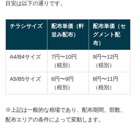
目安は以下の通りです。
チラシサイズ
配布単価（軒
配布単価（セ
並み配布）
グメント配
布）
A4/B4サイズ
7円〜10円
9円〜12円
（税別）
（税別）
A5/B5サイズ
6円〜9円
8円〜11円
（税別）
（税別）
※上記は一般的な相場であり、配布期間、部数、
配布エリアの条件によって変動します。