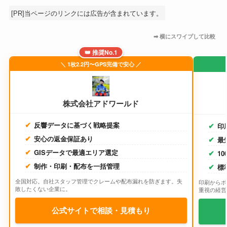
[PR]当ページのリンクには広告が含まれています。
👑 推奨No.1
＼ 1枚2.2円〜GPS完備で安心 ／
株式会社アドワールド
反響データに基づく戦略提案
印
安心の返金保証あり
最
GISデータで最適エリア選定
1
制作・印刷・配布を一括管理
標
全国対応。自社スタッフ管理でクレームや配布漏れを防ぎます。失
印刷からポ
敗したくない企業に。
重視の経営
公式サイトで相談・見積もり