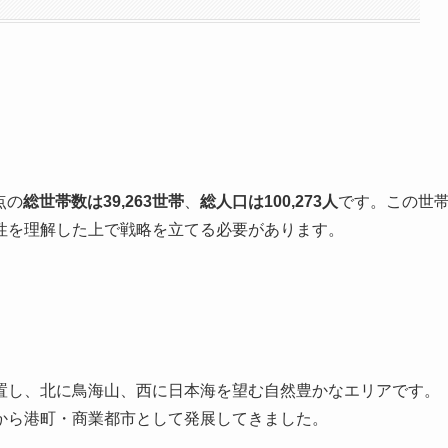
点の
総世帯数は39,263世帯
、
総人口は100,273人
です。この世
性を理解した上で戦略を立てる必要があります。
置し、北に鳥海山、西に日本海を望む自然豊かなエリアです。
から港町・商業都市として発展してきました。