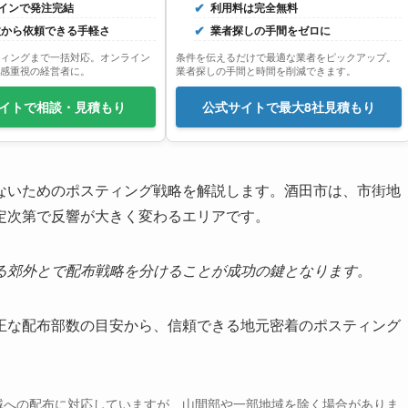
インで発注完結
利用料は完全無料
0枚から依頼できる手軽さ
業者探しの手間をゼロに
ィングまで一括対応。オンライン
条件を伝えるだけで最適な業者をピックアップ。
感重視の経営者に。
業者探しの手間と時間を削減できます。
イトで相談・見積もり
公式サイトで最大8社見積もり
ないためのポスティング戦略を解説します。酒田市は、市街地
定次第で反響が大きく変わるエリアです。
る郊外とで配布戦略を分けることが成功の鍵となります。
正な配布部数の目安から、信頼できる地元密着のポスティング
。
域への配布に対応していますが、山間部や一部地域を除く場合がありま