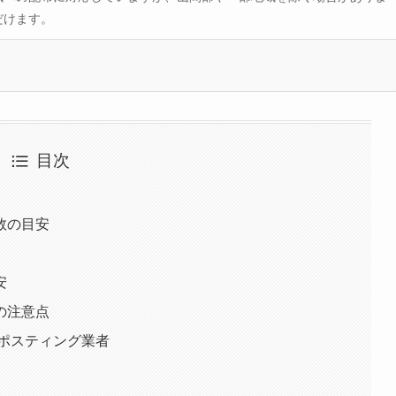
だけます。
目次
数の目安
安
の注意点
のポスティング業者