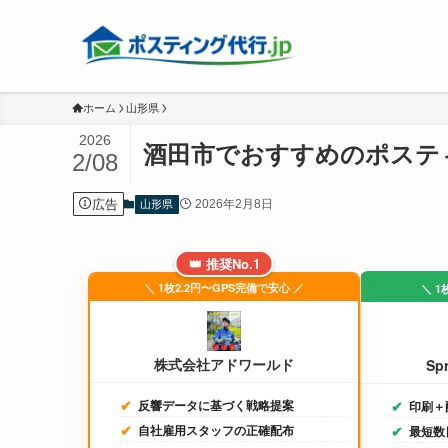
ホーム
山形県
2026
酒田市でおすすめのポステ
2/08
広告
2026年2月8日
山形県
👑 推奨No.1
＼ 1枚2.2円〜GPS完備で安心 ／
＼ 1
株式会社アドワールド
Sp
反響データに基づく戦略提案
印刷＋
自社雇用スタッフの正確配布
最短数