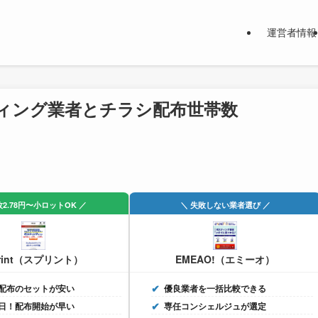
運営者情報
ィング業者とチラシ配布世帯数
枚2.78円〜小ロットOK ／
＼ 失敗しない業者選び ／
rint（スプリント）
EMEAO!（エミーオ）
配布のセットが安い
優良業者を一括比較できる
日！配布開始が早い
専任コンシェルジュが選定