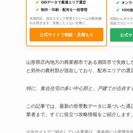
GISデータで最適エリア選定
オンラ
制作・印刷・配布を一括管理
100
全国対応。自社スタッフ管理でクレームや配布漏
印刷からポステ
れを防ぎます。失敗したくない企業に。
完結でスピード
公式サイトで相談・見積もり
公式サ
山形県庄内地方の商業都市である酒田市で失敗し
と郊外の農村部が混在しており、配布エリアの選
特に、集合住宅の多い中心部と、戸建てが点在す
この記事では、最新の世帯数データに基づいた適
業者まで、すぐに役立つ攻略情報をご紹介します
※当サイトでご紹介している業者は、基本的に山形県全